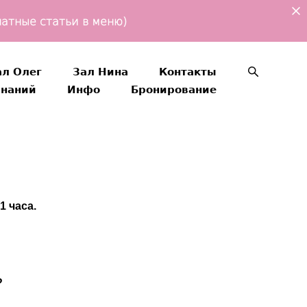
атные статьи в меню)
ал Олег
Зал Нина
Контакты
знаний
Инфо
Бронирование
ал Олег
Зал Нина
Контакты
знаний
Инфо
Бронирование
1 часа.
?