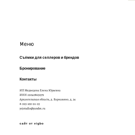
Меню
Съёмки для селлеров и брендов
Бронирование
Контакты
ИП Медведева Елена Юрьевна
ИНН 290408651379
Архангельская область, д. Варнавино, д, 34
8-995-100-92-95
yojstudio@yandex.ru
сайт от vigbo