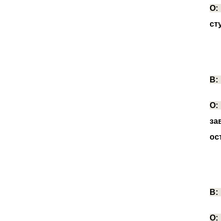
О
ст
В
О
за
ос
В
О