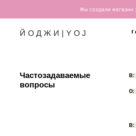
Мы создали магазин 
Г
ЙОДЖИ|YOJ
Г
ЙОДЖИ|YOJ
Частозадаваемые
В
вопросы
О
В