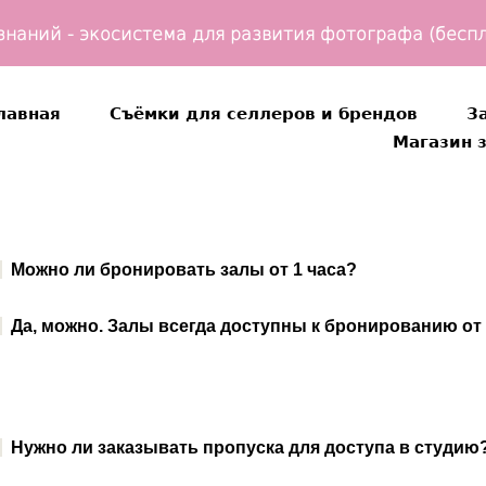
знаний - экосистема для развития фотографа (беспл
лавная
Съёмки для селлеров и брендов
З
Магазин 
лавная
Съёмки для селлеров и брендов
З
Магазин 
:
Можно ли бронировать залы от 1 часа?
:
Да, можно. Залы
всегда доступны к бронированию от 
:
Нужно ли заказывать пропуска для доступа в студию